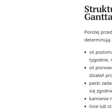
Strukt
Gantt
Poniżej prze
determinują 
oś pozioma
tygodnie, 
oś pionowa
działań pr
paski zada
się zgodni
kamienie m
linie lub 