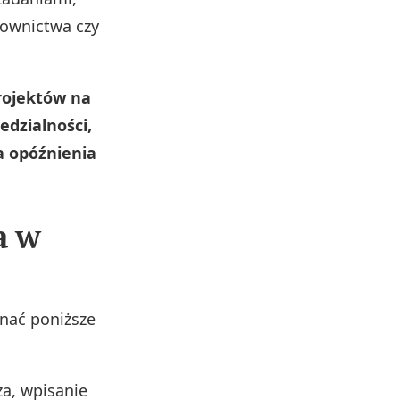
downictwa czy
rojektów na
edzialności,
 opóźnienia
a w
onać poniższe
a, wpisanie