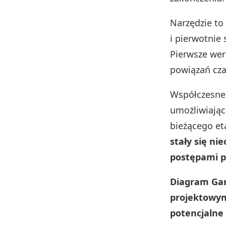
Narzędzie to
i pierwotnie 
Pierwsze wers
powiązań cz
Współczesne 
umożliwiając
bieżącego eta
stały się n
postępami p
Diagram Gan
projektowym,
potencjalne 