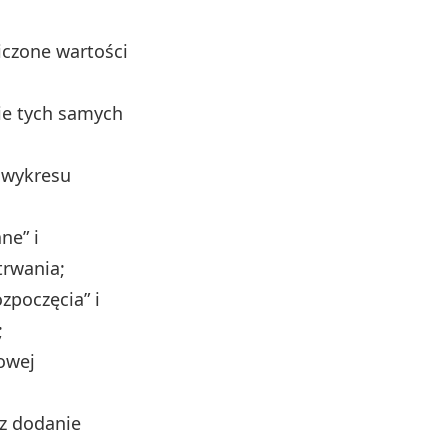
liczone wartości
e tych samych
 wykresu
ne” i
trwania;
ozpoczęcia” i
;
owej
raz dodanie