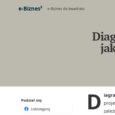
e-Biznes²
e-Biznes do kwadratu
Diag
ja
D
iagr
Podziel się:
proj
Udostępnij
zależ