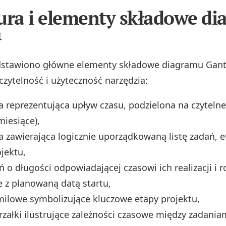
ura i elementy składowe d
a
dstawiono główne elementy składowe diagramu Gantt
czytelność i użyteczność narzędzia:
 reprezentująca upływ czasu, podzielona na czytelne 
miesiące),
 zawierająca logicznie uporządkowaną listę zadań, 
ojektu,
ń o długości odpowiadającej czasowi ich realizacji i 
e z planowaną datą startu,
ilowe symbolizujące kluczowe etapy projektu,
strzałki ilustrujące zależności czasowe między zadania