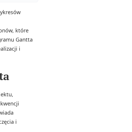
wykresów
lonów, które
gramu Gantta
lizacji i
ta
ektu,
ekwencji
owiada
zęcia i