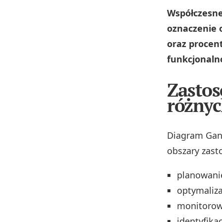
Współczesne
oznaczenie 
oraz procen
funkcjonalno
Zastos
różnyc
Diagram Gant
obszary zast
planowani
optymaliza
monitorowa
identyfika