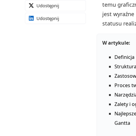
temu graficz
Udostępnij
jest wyraźne
Udostępnij
statusu reali
W artykule:
Definicja
Struktur
Zastosow
Proces t
Narzędzia
Zalety i 
Najlepsz
Gantta