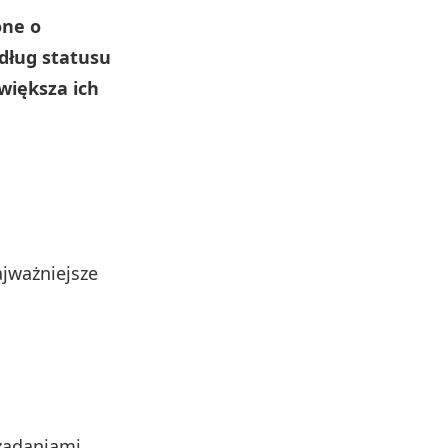
one o
dług statusu
większa ich
jważniejsze
zadaniami,