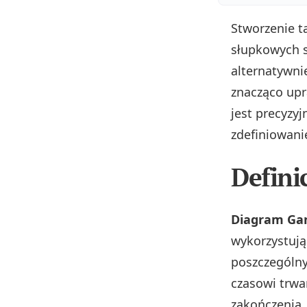
Stworzenie 
słupkowych 
alternatywni
znacząco up
jest precyzyj
zdefiniowani
Defini
Diagram Ga
wykorzystują
poszczególny
czasowi trwa
zakończenia.