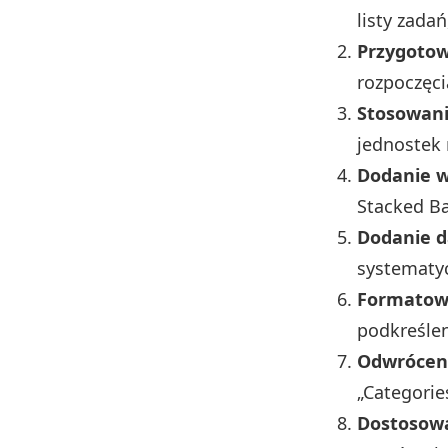
listy zadań
Przygotow
rozpoczęci
Stosowani
jednostek 
Dodanie 
Stacked Ba
Dodanie d
systematyc
Formatow
podkreślen
Odwróceni
„Categorie
Dostosow