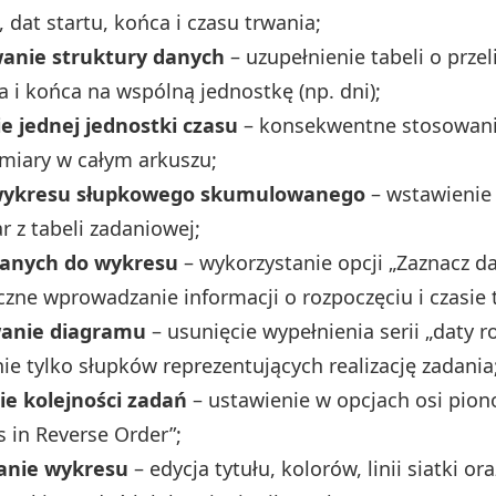
, dat startu, końca i czasu trwania;
anie struktury danych
– uzupełnienie tabeli o prze
a i końca na wspólną jednostkę (np. dni);
e jednej jednostki czasu
– konsekwentne stosowani
miary w całym arkuszu;
wykresu słupkowego skumulowanego
– wstawienie
r z tabeli zadaniowej;
anych do wykresu
– wykorzystanie opcji „Zaznacz da
zne wprowadzanie informacji o rozpoczęciu i czasie 
anie diagramu
– usunięcie wypełnienia serii „daty r
ie tylko słupków reprezentujących realizację zadania
e kolejności zadań
– ustawienie w opcjach osi pion
s in Reverse Order”;
anie wykresu
– edycja tytułu, kolorów, linii siatki o