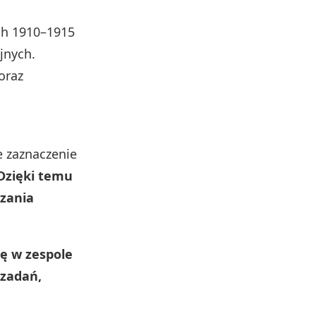
ch 1910–1915
jnych.
oraz
e zaznaczenie
Dzięki temu
dzania
ę w zespole
 zadań,