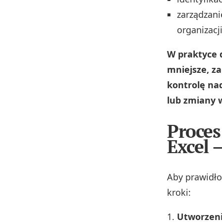
zarządzani
organizacj
W praktyce 
mniejsze, z
kontrolę na
lub zmiany w
Proces
Excel 
Aby prawidł
kroki:
Utworzeni