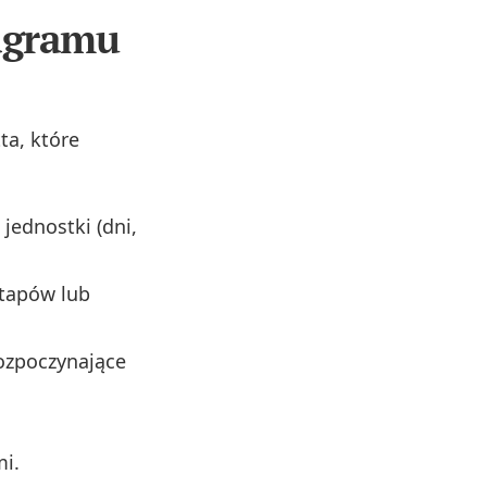
iagramu
a, które
jednostki (dni,
etapów lub
rozpoczynające
mi.