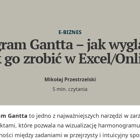
E-BIZNES
ram Gantta – jak wygl
k go zrobić w Excel/Onl
Mikołaj Przestrzelski
5 min. czytania
am Gantta
to jedno z najważniejszych narzędzi w zar
ektami, które pozwala na wizualizację harmonogramu
ności między zadaniami w przejrzysty i intuicyjny spo