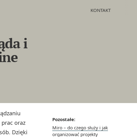
KONTAKT
ąda i
ine
ządzaniu
Pozostałe:
 prac oraz
Miro – do czego służy i jak
sób. Dzięki
organizować projekty