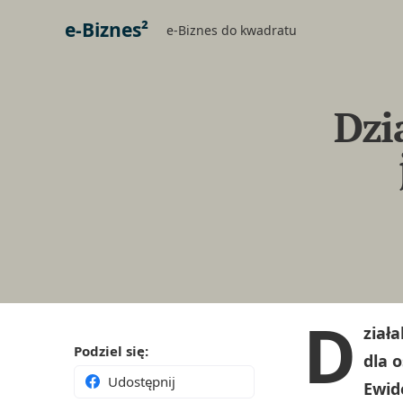
e-Biznes²
e-Biznes do kwadratu
Dzi
D
ział
Podziel się:
dla 
Udostępnij
Ewide