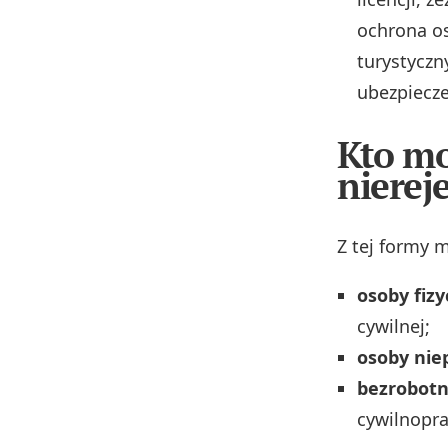
ochrona os
turystyczn
ubezpiecz
Kto mo
nierej
Z tej formy 
osoby fiz
cywilnej;
osoby nie
bezrobotn
cywilnopr