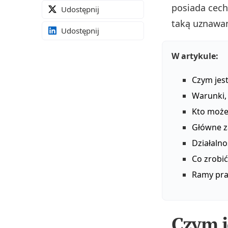
posiada cech
Udostępnij
taką uznawan
Udostępnij
W artykule:
Czym jest
Warunki,
Kto może
Główne za
Działalno
Co zrobić
Ramy pra
Czym j