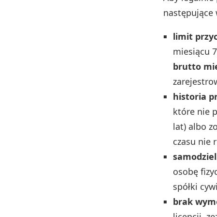
następujące
limit prz
miesiącu 
brutto mi
zarejestro
historia p
które nie 
lat) albo 
czasu nie 
samodzie
osobę fizy
spółki cywi
brak wym
licencji, 