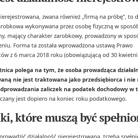
nierejestrowana, zwana również „firmą na próbę”, to 
arobkowa wykonywana przez osobę fizyczną w sposó
y, mający charakter zarobkowy, prowadzony w sposó
eniu. Forma ta została wprowadzona ustawą Prawo
ców z 6 marca 2018 roku (obowiązującą od 30 kwietni
żnica polega na tym, że osoba prowadząca działal
aną nie jest traktowana jako przedsiębiorca i nie
dprowadzania zaliczek na podatek dochodowy w t
iczany jest dopiero na koniec roku podatkowego.
i, które muszą być spełni
prowadzić działalność nierejestrowaną, trzeba spełni