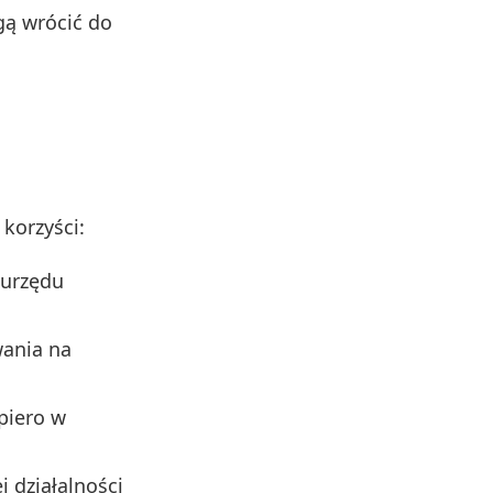
gą wrócić do
korzyści:
 urzędu
wania na
piero w
j działalności