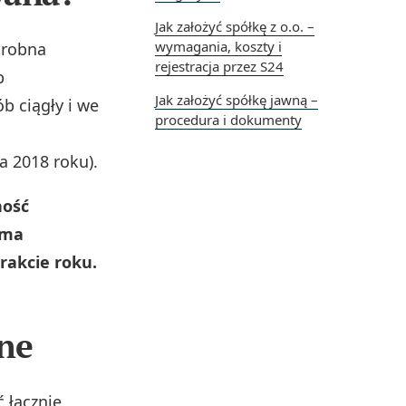
Jak założyć spółkę z o.o. –
wymagania, koszty i
drobna
rejestracja przez S24
b
Jak założyć spółkę jawną –
b ciągły i we
procedura i dokumenty
a 2018 roku).
ność
 ma
rakcie roku.
one
ć łącznie