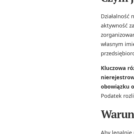
Działalność 
aktywność z
zorganizowan
własnym imi
przedsiębior
Kluczowa ró
nierejestrow
obowiązku o
Podatek rozl
Warunk
Aby legalnie 