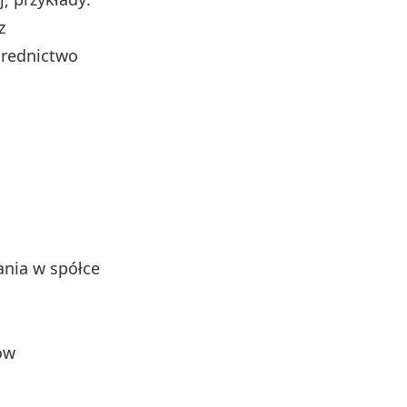
z
średnictwo
ania w spółce
ów