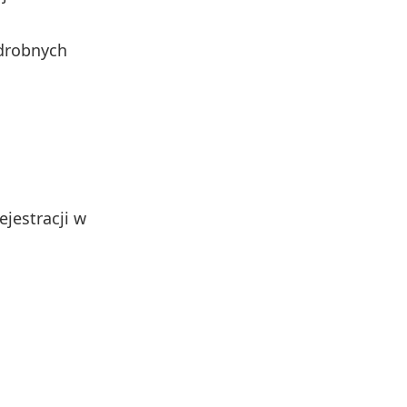
 drobnych
jestracji w