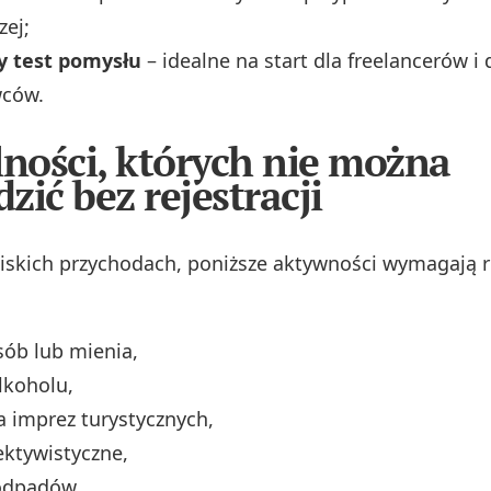
ej;
y test pomysłu
– idealne na start dla freelancerów i
ców.
lności, których nie można
zić bez rejestracji
iskich przychodach, poniższe aktywności wymagają re
ób lub mienia,
lkoholu,
a imprez turystycznych,
ektywistyczne,
 odpadów,