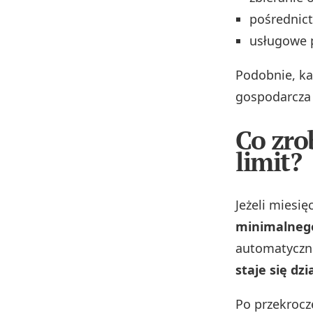
pośrednic
usługowe 
Podobnie, ka
gospodarcza 
Co zro
limit?
Jeżeli miesię
minimalneg
automatyczn
staje się dz
Po przekrocz