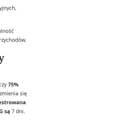
yjnych,
alność
przychodów.
y
oczy
75%
 zmienia się
jestrowana
DG są
7 dni.