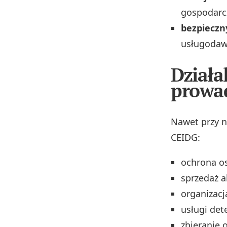
gospodarcz
bezpieczn
usługodaw
Działa
prowad
Nawet przy n
CEIDG:
ochrona os
sprzedaż a
organizacj
usługi det
zbieranie