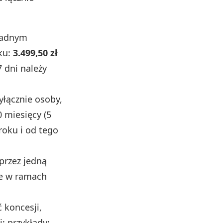
żadnym
ku:
3.499,50 zł
7 dni należy
yłącznie osoby,
0 miesięcy (5
roku i od tego
przez jedną
ie w ramach
 koncesji,
j; przykłady: