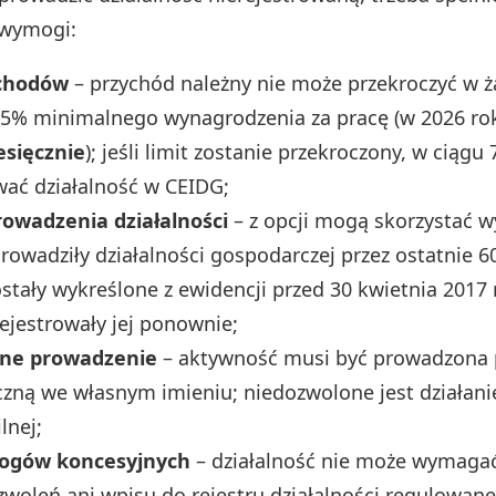
 wymogi:
ychodów
– przychód należny nie może przekroczyć w 
75% minimalnego wynagrodzenia za pracę (w 2026 ro
esięcznie
); jeśli limit zostanie przekroczony, w ciągu 
wać działalność w CEIDG;
rowadzenia działalności
– z opcji mogą skorzystać w
prowadziły działalności gospodarczej przez ostatnie 6
zostały wykreślone z ewidencji przed 30 kwietnia 2017 
rejestrowały jej ponownie;
lne prowadzenie
– aktywność musi być prowadzona 
czną we własnym imieniu; niedozwolone jest działan
lnej;
ogów koncesyjnych
– działalność nie może wymagać
zezwoleń ani wpisu do rejestru działalności regulowane