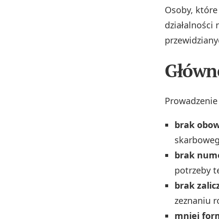
Osoby, które
działalności
przewidziany
Główne
Prowadzenie 
brak obow
skarboweg
brak num
potrzeby t
brak zalic
zeznaniu 
mniej for