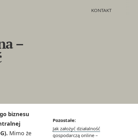
KONTAKT
na –
ć
ego biznesu
Pozostałe:
ntralnej
Jak założyć działalność
G).
Mimo że
gospodarczą online –