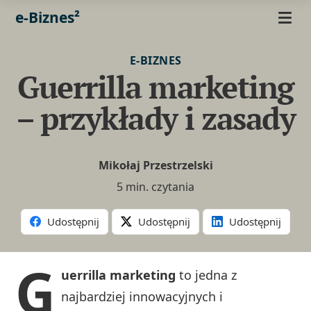
e-Biznes²
E-BIZNES
Guerrilla marketing
– przykłady i zasady
Mikołaj Przestrzelski
5 min. czytania
Udostępnij
Udostępnij
Udostępnij
G
uerrilla marketing
to jedna z
najbardziej innowacyjnych i