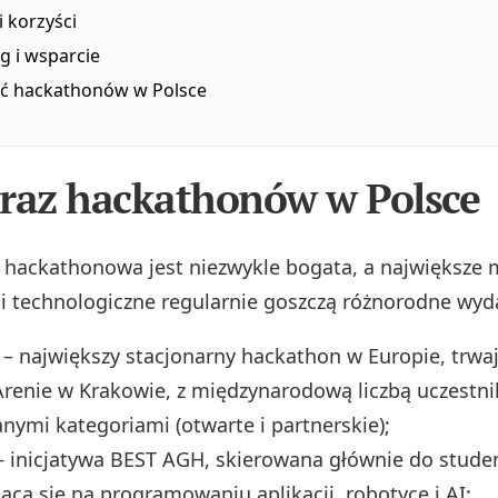
 korzyści
g i wsparcie
ść hackathonów w Polsce
raz hackathonów w Polsce
 hackathonowa jest niezwykle bogata, a największe 
i technologiczne regularnie goszczą różnorodne wyd
– największy stacjonarny hackathon w Europie, trwa
renie w Krakowie, z międzynarodową liczbą uczestni
ymi kategoriami (otwarte i partnerskie);
 inicjatywa BEST AGH, skierowana głównie do stude
ąca się na programowaniu aplikacji, robotyce i AI;