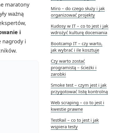
ne maratony
Miro – do czego służy i jak
były ważną
organizować projekty
 ekspertów,
Kudosy w IT – co to jest i jak
owanie i
wdrożyć kulturę doceniania
e nagrody i
Bootcamp IT – czy warto,
tników.
jak wybrać i ile kosztuje
Czy warto zostać
programistą – ścieżki i
zarobki
Smoke test – czym jest i jak
przygotować listę kontrolną
Web scraping – co to jest i
kwestie prawne
TestRail – co to jest i jak
wspiera testy