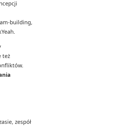
ncepcji
eam-building,
kYeah.
y
 też
nfliktów.
ania
asie, zespół