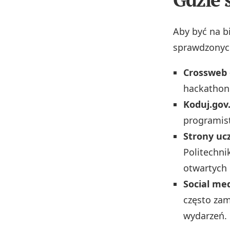
Aby być na b
sprawdzonych
Crossweb
hackathon
Koduj.gov.
programist
Strony uc
Politechni
otwartych 
Social me
często za
wydarzeń.