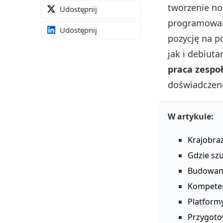
tworzenie no
Udostępnij
programowani
Udostępnij
pozycję na p
jak i debiut
praca zespo
doświadczeni
W artykule:
Krajobra
Gdzie sz
Budowan
Kompeten
Platform
Przygoto