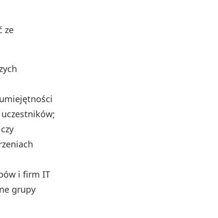
ć ze
szych
umiejętności
 uczestników;
 czy
rzeniach
pów i firm IT
ne grupy