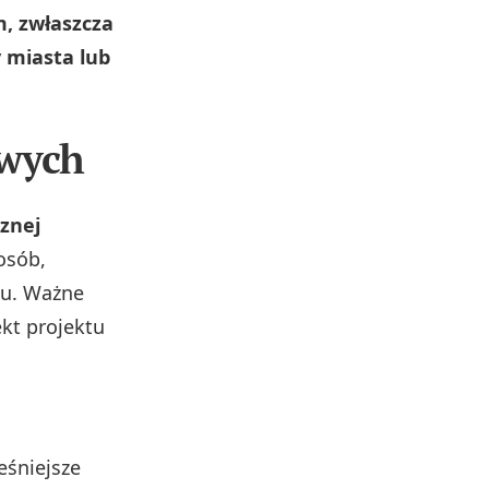
, zwłaszcza
 miasta lub
wych
znej
 osób,
su. Ważne
ekt projektu
eśniejsze