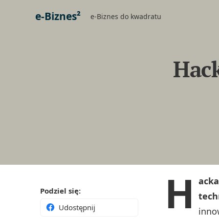
e-Biznes²
e-Biznes do kwadratu
Hack
H
acka
Podziel się:
tech
Udostępnij
inno