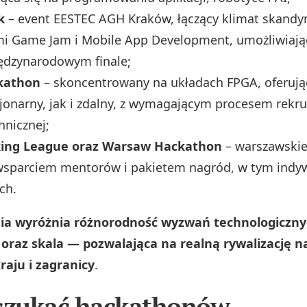
k
– event EESTEC AGH Kraków, łączący klimat skandy
mi Game Jam i Mobile App Development, umożliwiaj
ędzynarodowym finale;
kathon
– skoncentrowany na układach FPGA, oferuj
cjonarny, jak i zdalny, z wymagającym procesem rekrut
hnicznej;
king League oraz Warsaw Hackathon
– warszawskie
wsparciem mentorów i pakietem nagród, w tym indyw
ch.
ia wyróżnia różnorodność wyzwań technologiczny
oraz skala — pozwalająca na realną rywalizację n
raju i zagranicy
.
 szukać hackathonów