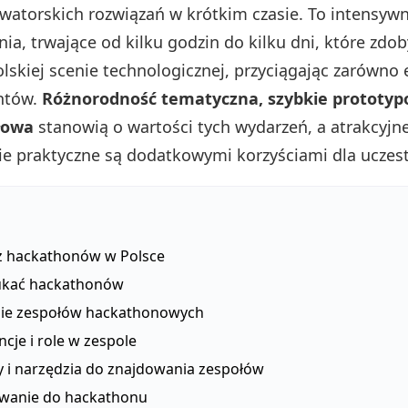
watorskich rozwiązań w krótkim czasie. To intensyw
a, trwające od kilku godzin do kilku dni, które zdo
olskiej scenie technologicznej, przyciągając zarówno
antów.
Różnorodność tematyczna, szybkie prototyp
łowa
stanowią o wartości tych wydarzeń, a atrakcyjn
e praktyczne są dodatkowymi korzyściami dla uczes
z hackathonów w Polsce
ukać hackathonów
ie zespołów hackathonowych
cje i role w zespole
y i narzędzia do znajdowania zespołów
wanie do hackathonu