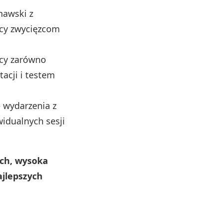
nawski z
ący zwycięzcom
ący zarówno
acji i testem
 wydarzenia z
idualnych sesji
ch, wysoka
ajlepszych