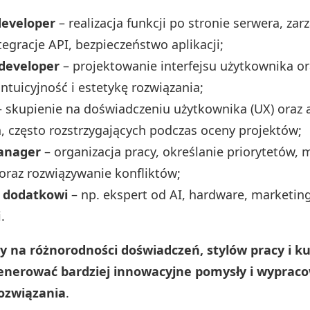
eveloper
– realizacja funkcji po stronie serwera, za
tegracje API, bezpieczeństwo aplikacji;
developer
– projektowanie interfejsu użytkownika ora
intuicyjność i estetykę rozwiązania;
 skupienie na doświadczeniu użytkownika (UX) oraz 
, często rozstrzygających podczas oceny projektów;
anager
– organizacja pracy, określanie priorytetów,
raz rozwiązywanie konfliktów;
i dodatkowi
– np. ekspert od AI, hardware, marketin
.
ty na różnorodności doświadczeń, stylów pracy i 
 generować bardziej innowacyjne pomysły i wypra
ozwiązania
.