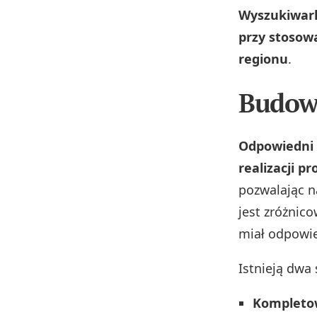
Wyszukiwark
przy stosow
regionu
.
Budow
Odpowiedni 
realizacji pr
pozwalając n
jest zróżnic
miał odpowie
Istnieją dwa
Kompleto