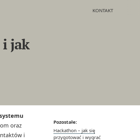
KONTAKT
i jak
osystemu
Pozostałe:
rom oraz
Hackathon – jak się
ntaktów i
przygotować i wygrać