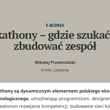
E-BIZNES
athony – gdzie szukać 
zbudować zespół
Mikołaj Przestrzelski
6 min. czytania
thony są dynamicznym elementem polskiego ek
nologicznego
, umożliwiając programistom, designe
watorom rozwijanie kompetencji, budowanie sieci ko