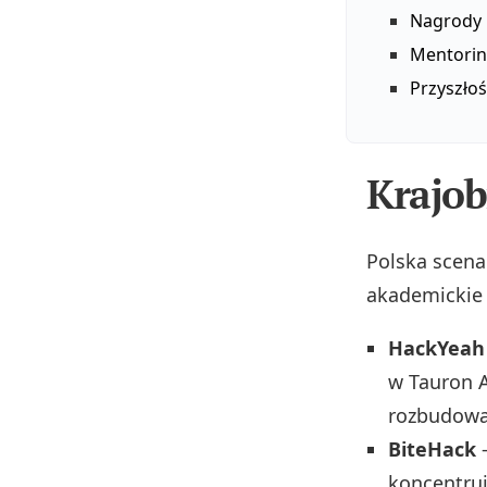
Nagrody i
Mentorin
Przyszło
Krajob
Polska scena
akademickie 
HackYeah
w Tauron A
rozbudowan
BiteHack
–
koncentruj