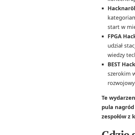
Hacknarö
kategoria
start w mi
FPGA Hac
udział sta
wiedzy tec
BEST Hac
szerokim 
rozwojowy
Te wydarzen
pula nagród 
zespołów z k
Gdzie