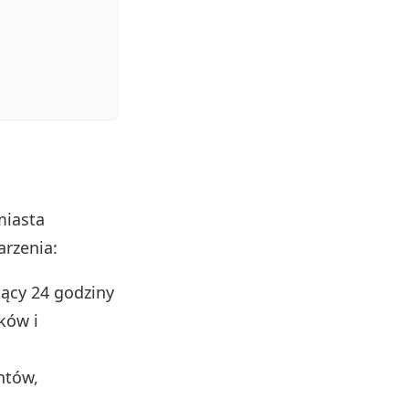
miasta
arzenia:
jący 24 godziny
ków i
ntów,