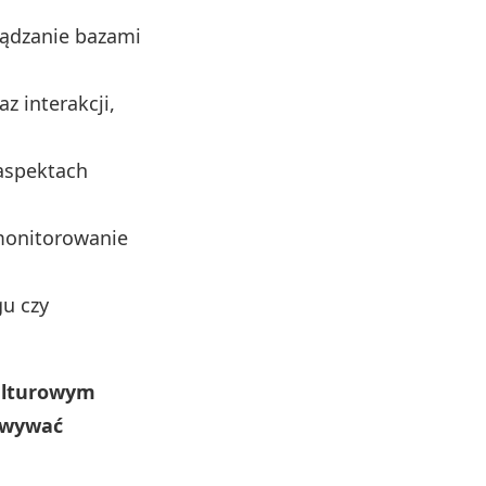
rządzanie bazami
z interakcji,
aspektach
 monitorowanie
gu czy
kulturowym
cowywać