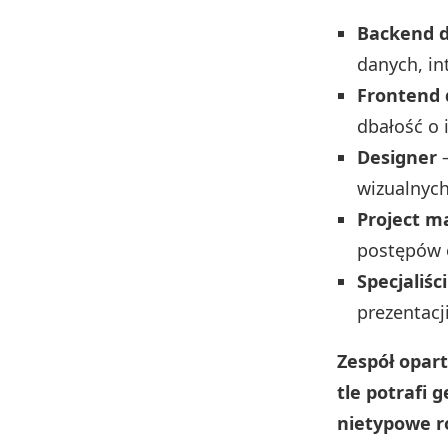
Backend d
danych, in
Frontend 
dbałość o 
Designer
–
wizualnych
Project m
postępów o
Specjaliśc
prezentacji
Zespół opar
tle potrafi
nietypowe r