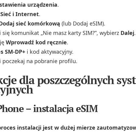
stawienia urządzenia
.
o
Sieć i Internet
.
 Dodaj sieć komórkową
(lub Dodaj eSIM).
 się komunikat „Nie masz karty SIM?”, wybierz
Dalej
.
ję
Wprowadź kod ręcznie
.
es SM‑DP+
i kod aktywacyjny.
i poczekaj na pobranie profilu.
kcje dla poszczególnych sy
yjnych
Phone – instalacja eSIM
proces instalacji jest w dużej mierze zautomatyzo