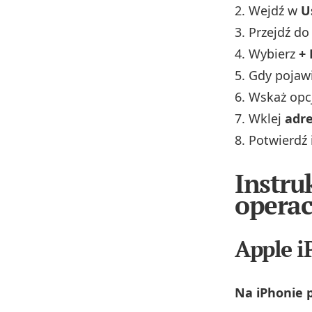
Wejdź w
U
Przejdź d
Wybierz
+
Gdy pojawi
Wskaż opc
Wklej
adr
Potwierdź 
Instru
operac
Apple i
Na iPhonie 