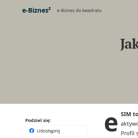
e-Biznes²
e-Biznes do kwadratu
Ja
e
SIM to
Podziel się:
aktywo
Udostępnij
Profil