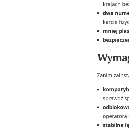
krajach be
dwa nume
karcie fizy
mniej pla
bezpiecz
Wymaga
Zanim zainsta
kompatybi
sprawdź sp
odblokowa
operatora 
stabilne 