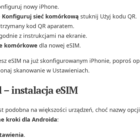
onfiguruj nowy iPhone.
e
Konfiguruj sieć komórkową
stuknij Użyj kodu QR.
otrzymany kod QR aparatem.
godnie z instrukcjami na ekranie.
e komórkowe
dla nowej eSIM.
jesz eSIM na już skonfigurowanym iPhonie, poproś op
onaj skanowanie w Ustawieniach.
 – instalacja eSIM
st podobna na większości urządzeń, choć nazwy opcj
e kroki dla Androida
:
tawienia
.