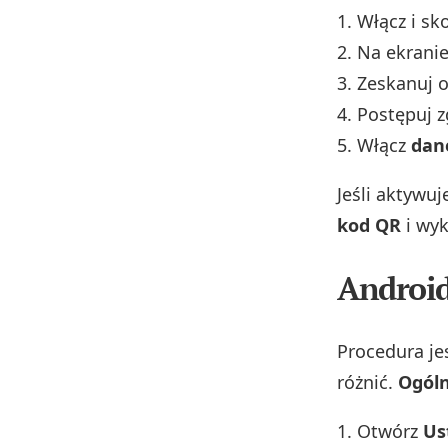
Włącz i sk
Na ekrani
Zeskanuj 
Postępuj z
Włącz
dan
Jeśli aktywu
kod QR
i wyk
Android
Procedura je
różnić.
Ogóln
Otwórz
Us