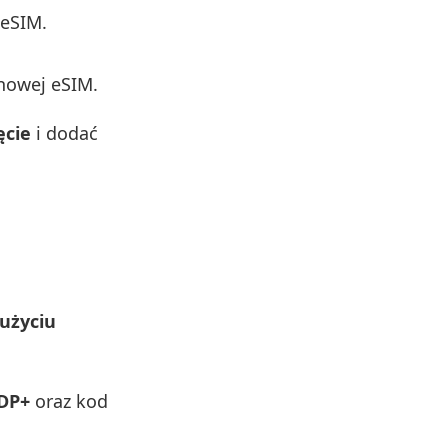
 eSIM.
nowej eSIM.
ęcie
i dodać
 użyciu
DP+
oraz kod