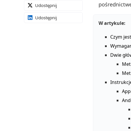
pośrednictw
Udostępnij
Udostępnij
W artykule:
Czym jest
Wymagani
Dwie głó
Met
Met
Instrukc
Appl
Andr