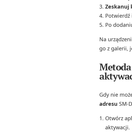
Zeskanuj 
Potwierdź 
Po dodaniu
Na urządzen
go z galerii,
Metoda 
aktywa
Gdy nie moż
adresu
SM‑D
Otwórz apl
aktywacji.