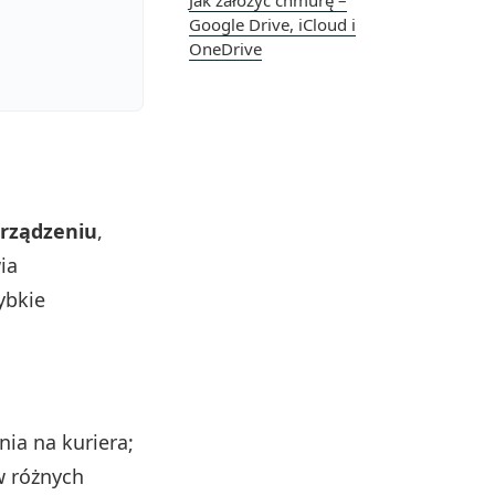
Jak założyć chmurę –
Google Drive, iCloud i
OneDrive
urządzeniu
,
ia
ybkie
nia na kuriera;
w różnych