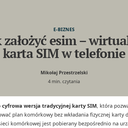
E-BIZNES
k założyć esim – wirtua
karta SIM w telefonie
Mikołaj Przestrzelski
4 min. czytania
 cyfrowa wersja tradycyjnej karty SIM
, która pozw
wać plan komórkowy bez wkładania fizycznej karty d
 sieci komórkowej jest pobierany bezpośrednio na urz