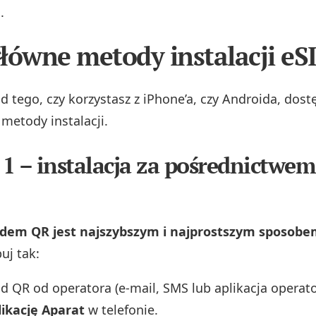
.
łówne metody instalacji eS
d tego, czy korzystasz z iPhone’a, czy Androida, dos
etody instalacji.
1 – instalacja za pośrednictwe
dem QR jest najszybszym i najprostszym sposobe
uj tak:
d QR od operatora (e‑mail, SMS lub aplikacja operato
likację Aparat
w telefonie.