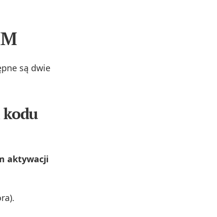
IM
tępne są dwie
m kodu
m aktywacji
ra).