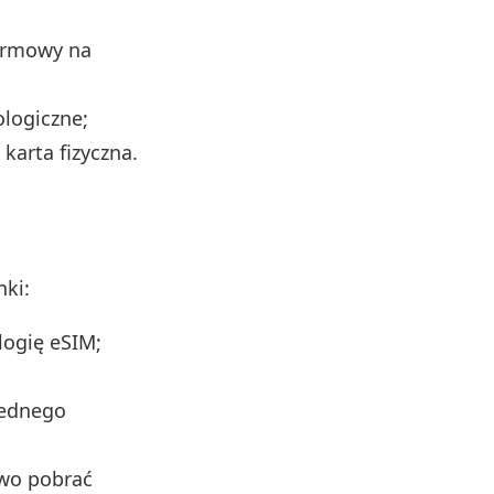
firmowy na
ologiczne;
karta fizyczna.
nki:
logię eSIM;
jednego
owo pobrać