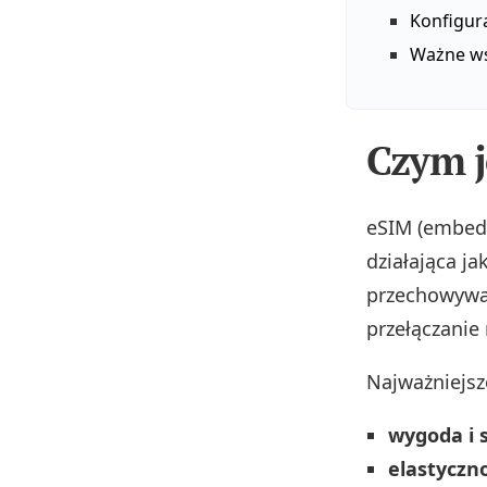
Konfigura
Ważne ws
Czym j
eSIM (embed
działająca ja
przechowywan
przełączanie
Najważniejsz
wygoda i 
elastyczn