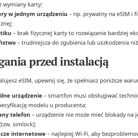
z wymiany karty;
ry w jednym urządzeniu
– np. prywatny na eSIM i 
cznej;
stiku
– brak fizycznej karty to rozwiązanie bardziej ek
eństwo
– trudniejsza do zgubienia lub uszkodzenia niż 
nia przed instalacją
lujesz eSIM, upewnij się, że spełniasz poniższe waru
lne urządzenie
– smartfon musi obsługiwać techno
ecyfikację modelu u producenta;
ny telefon
– urządzenie nie może mieć blokady na 
(tzw. simlock);
łącze internetowe
– najlepiej Wi‑Fi, aby bezproblem