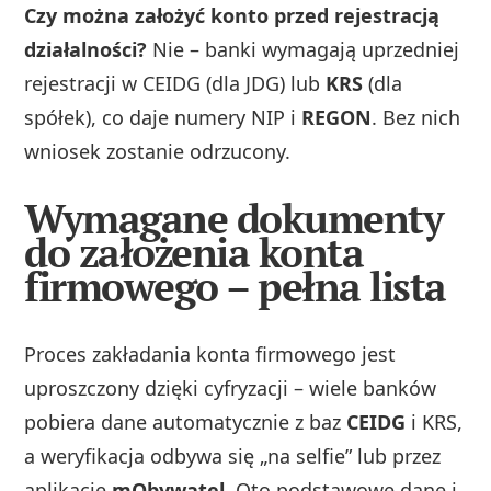
Czy można założyć konto przed rejestracją
działalności?
Nie – banki wymagają uprzedniej
rejestracji w CEIDG (dla JDG) lub
KRS
(dla
spółek), co daje numery NIP i
REGON
. Bez nich
wniosek zostanie odrzucony.
Wymagane dokumenty
do założenia konta
firmowego – pełna lista
Proces zakładania konta firmowego jest
uproszczony dzięki cyfryzacji – wiele banków
pobiera dane automatycznie z baz
CEIDG
i KRS,
a weryfikacja odbywa się „na selfie” lub przez
aplikację
mObywatel
. Oto podstawowe dane i