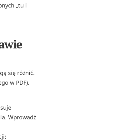
nych „tu i
awie
ą się różnić.
ego w PDF).
isuje
nia. Wprowadź
ji: