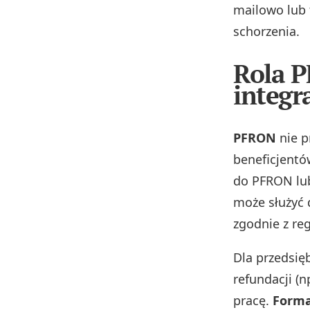
mailowo lub 
schorzenia.
Rola P
integr
PFRON
nie p
beneficjentó
do PFRON lub
może służyć 
zgodnie z r
Dla przedsię
refundacji (
pracę.
Forma