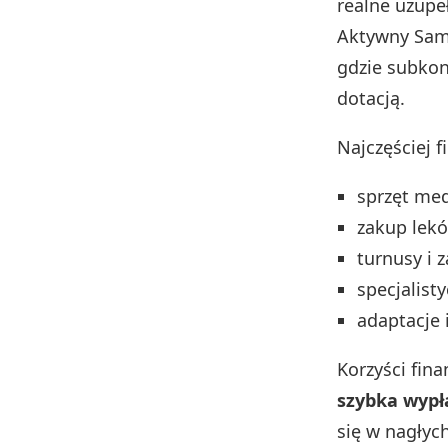
realne uzupe
Aktywny Sam
gdzie subkon
dotacją.
Najczęściej 
sprzęt medy
zakup lek
turnusy i z
specjalist
adaptacje 
Korzyści fin
szybka wypł
się w nagłyc