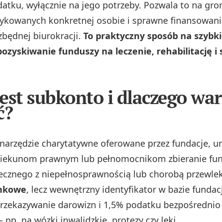
atku, wyłącznie na jego potrzeby. Pozwala to na gr
ykowanych konkretnej osobie i sprawne finansowan
zbędnej biurokracji.
To praktyczny sposób na szybki
pozyskiwanie funduszy na leczenie, rehabilitację i 
est subkonto i dlaczego war
ć?
narzędzie charytatywne oferowane przez fundacje, u
piekunom prawnym lub pełnomocnikom zbieranie fu
ecznego z niepełnosprawnością lub chorobą przewle
ankowe
, lecz wewnętrzny identyfikator w bazie fundacj
rzekazywanie darowizn i 1,5% podatku bezpośrednio
 np. na wózki inwalidzkie, protezy czy leki.