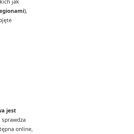
kich jak
regionami
),
bjęte
a jest
o sprawdza
tępna online,