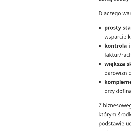
Dlaczego war
prosty sta
wsparcie k
kontrola 
faktur/rac
większa s
darowizn c
kompleme
przy dofi
Z biznesoweg
którym środk
podstawie u