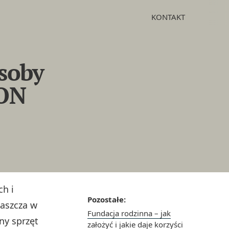
KONTAKT
osoby
RON
ch i
Pozostałe:
łaszcza w
Fundacja rodzinna – jak
ny sprzęt
założyć i jakie daje korzyści