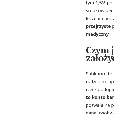
tym 1,5% pod
środków ded
leczenia bez 
przejrzyste 
medyczny.
Czym j
założy
Subkonto to 
rodzicom, o
rzecz podopi
to konto b
pozwala na p
danej osoby –