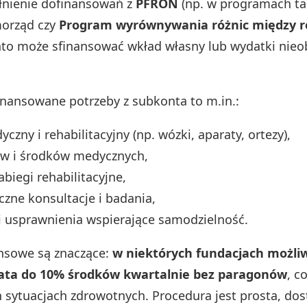
łnienie dofinansowań z
PFRON
(np. w programach ta
orząd czy
Program wyrównywania różnic między 
to może sfinansować wkład własny lub wydatki nieo
finansowane potrzeby z subkonta to m.in.:
czny i rehabilitacyjny (np. wózki, aparaty, ortezy),
ów i środków medycznych,
abiegi rehabilitacyjne,
yczne konsultacje i badania,
i usprawnienia wspierające samodzielność.
ansowe są znaczące:
w niektórych fundacjach możliw
ata do 10% środków kwartalnie bez paragonów
, c
h sytuacjach zdrowotnych. Procedura jest prosta, dos