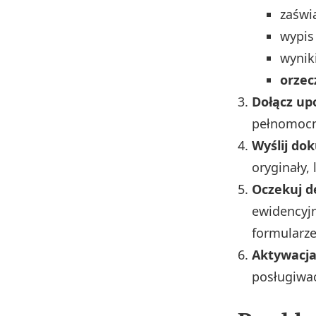
zaświ
wypis 
wyniki
orzec
Dołącz up
pełnomocni
Wyślij do
oryginały, 
Oczekuj de
ewidencyj
formularze
Aktywacj
posługiwa