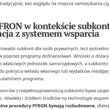
tradycyjnie, bez względu na miejsce zamieszkania czy
FRON w kontekście subkont
acja z systemem wsparcia
rowadzi subkont dla osób prywatnych, lecz pośredni
w poprzez programy dofinansowań. Wnioski o dotacje
 właściwych jednostek samorządowych, a subkonto 
do pokrycia wkładu własnego lub wydatków nieobjęty
egulaminem programu.
biorców z niepełnosprawnością subkonto bywa uzup
np. składek) i źródłem środków na technologie wspo
lne procedury PFRON bywają rozbudowane
, dlat