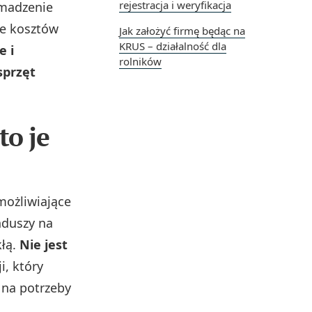
rejestracja i weryfikacja
omadzenie
ie kosztów
Jak założyć firmę będąc na
KRUS – działalność dla
e i
rolników
sprzęt
to je
możliwiające
nduszy na
kłą.
Nie jest
i, który
 na potrzeby