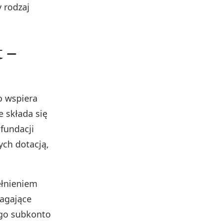
 rodzaj
 –
o wspiera
 składa się
fundacji
ch dotacją,
ełnieniem
magające
ego subkonto