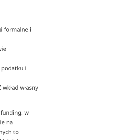
i formalne i
wie
 podatku i
ć wkład własny
dfunding, w
ie na
nych to