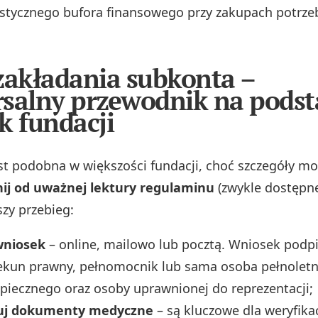
lastycznego bufora finansowego przy zakupach potrzeb
zakładania subkonta –
salny przewodnik na podst
k fundacji
st podobna w większości fundacji, choć szczegóły mog
nij od uważnej lektury regulaminu
(zwykle dostępn
szy przebieg:
wniosek
– online, mailowo lub pocztą. Wniosek podp
iekun prawny, pełnomocnik lub sama osoba pełnolet
iecznego oraz osoby uprawnionej do reprezentacji;
uj dokumenty medyczne
– są kluczowe dla weryfikac