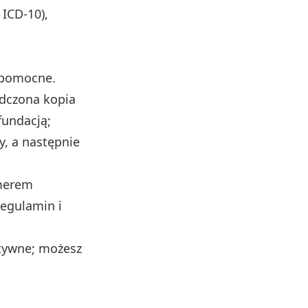
ICD-10),
 pomocne.
adczona kopia
fundacją;
y, a następnie
umerem
egulamin i
tywne; możesz