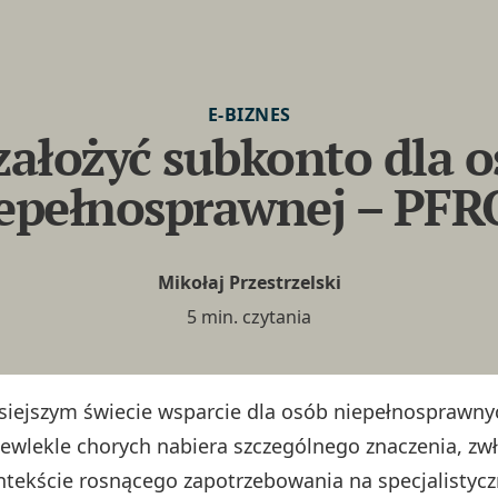
E-BIZNES
założyć subkonto dla 
epełnosprawnej – PF
Mikołaj Przestrzelski
5 min. czytania
isiejszym świecie wsparcie dla osób niepełnosprawny
zewlekle chorych nabiera szczególnego znaczenia, zw
ntekście rosnącego zapotrzebowania na specjalistycz