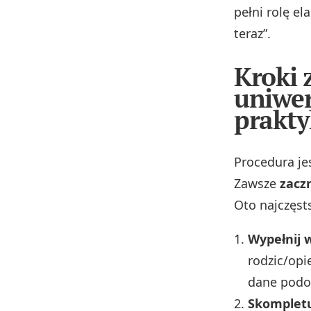
pełni rolę e
teraz”.
Kroki 
uniwer
prakty
Procedura je
Zawsze
zacz
Oto najczęst
Wypełnij 
rodzic/op
dane podop
Skomplet