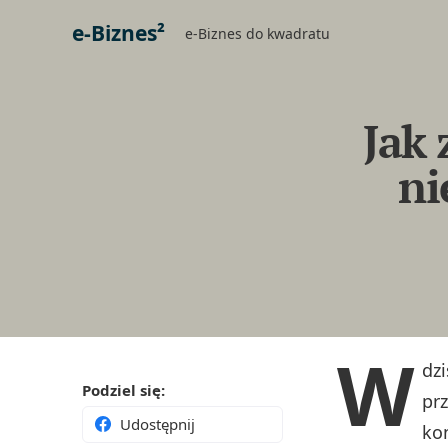
e-Biznes²
e-Biznes do kwadratu
Jak 
ni
W
dz
Podziel się:
pr
Udostępnij
ko