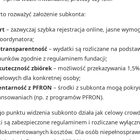
to rozważyć założenie subkonta:
rt
– zazwyczaj szybka rejestracja online, jasne wymog
oordynatora;
i transparentność
– wydatki są rozliczane na podsta
hunków zgodnie z regulaminem fundacji;
kuteczność zbiórek
– możliwość przekazywania 1,5%
elowych dla konkretnej osoby;
ntarność z PFRON
– środki z subkonta mogą pokry
nansowaniach (np. z programów PFRON).
o punktu widzenia subkonto działa jak celowy crow
i są zabezpieczone regulaminem i rozliczane wyłączn
dokumentowanych kosztów. Dla osób niepełnospraw