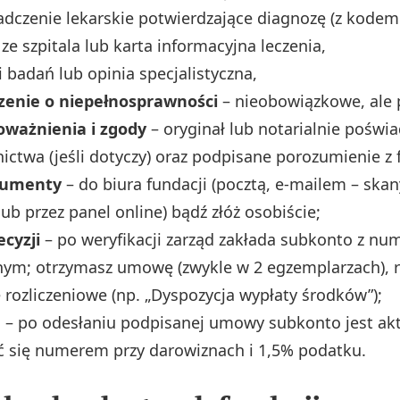
adczenie lekarskie potwierdzające diagnozę (z kodem 
ze szpitala lub karta informacyjna leczenia,
 badań lub opinia specjalistyczna,
zenie o niepełnosprawności
– nieobowiązkowe, ale
oważnienia i zgody
– oryginał lub notarialnie poświ
ctwa (jeśli dotyczy) oraz podpisane porozumienie z 
kumenty
– do biura fundacji (pocztą, e-mailem – skan
lub przez panel online) bądź złóż osobiście;
cyzji
– po weryfikacji zarząd zakłada subkonto z n
nym; otrzymasz umowę (zwykle w 2 egzemplarzach), r
 rozliczeniowe (np. „Dyspozycja wypłaty środków”);
a
– po odesłaniu podpisanej umowy subkonto jest ak
ć się numerem przy darowiznach i 1,5% podatku.