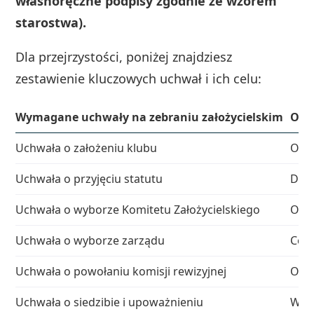
własnoręczne podpisy zgodnie ze wzorem
starostwa).
Dla przejrzystości, poniżej znajdziesz
zestawienie kluczowych uchwał i ich celu:
Wymagane uchwały na zebraniu założycielskim
Opi
Uchwała o założeniu klubu
Okre
Uchwała o przyjęciu statutu
Dwa 
Uchwała o wyborze Komitetu Założycielskiego
Okre
Uchwała o wyborze zarządu
Co n
Uchwała o powołaniu komisji rewizyjnej
Orga
Uchwała o siedzibie i upoważnieniu
Wska