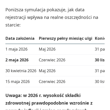
Poniższa symulacja pokazuje, jak data
rejestracji wpływa na realne oszczędności na
starcie:
Data założenia
Pierwszy pełny miesiąc ulgi
Koniec u
1 maja 2026
Maj 2026
31 paźd
2 maja 2026
Czerwiec 2026
30 list
30 kwietnia 2026
Maj 2026
31 paźd
15 maja 2026
Czerwiec 2026
30 list
Uwaga: w 2026 r. wysokość składki
zdrowotnej prawdopodobnie wzrośnie z