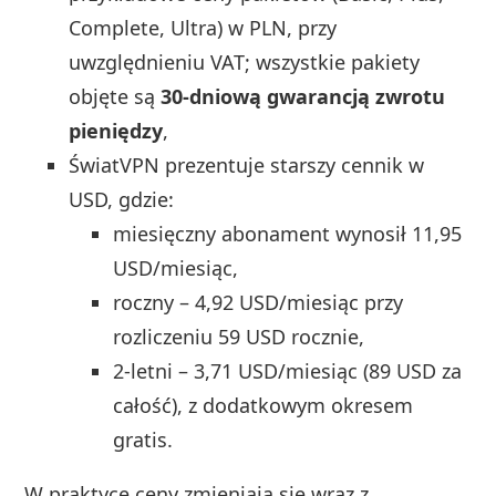
Complete, Ultra) w PLN, przy
uwzględnieniu VAT; wszystkie pakiety
objęte są
30‑dniową gwarancją zwrotu
pieniędzy
,
ŚwiatVPN prezentuje starszy cennik w
USD, gdzie:
miesięczny abonament wynosił 11,95
USD/miesiąc,
roczny – 4,92 USD/miesiąc przy
rozliczeniu 59 USD rocznie,
2‑letni – 3,71 USD/miesiąc (89 USD za
całość), z dodatkowym okresem
gratis.
W praktyce ceny zmieniają się wraz z