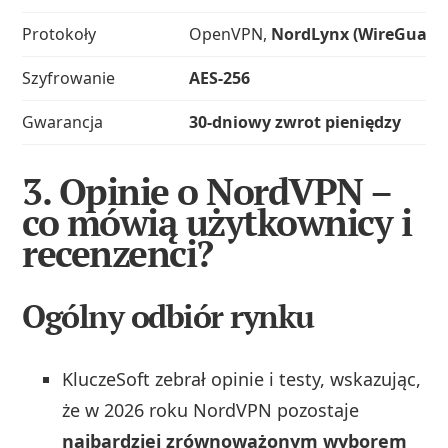
Protokoły
OpenVPN,
NordLynx (WireGuard
Szyfrowanie
AES‑256
Gwarancja
30‑dniowy zwrot pieniędzy
3. Opinie o NordVPN –
co mówią użytkownicy i
recenzenci?
Ogólny odbiór rynku
KluczeSoft zebrał opinie i testy, wskazując,
że w 2026 roku NordVPN pozostaje
najbardziej zrównoważonym wyborem