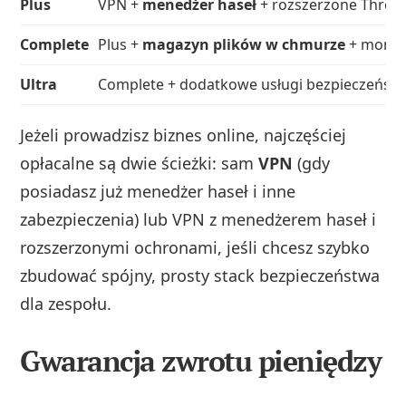
Plus
VPN +
menedżer haseł
+ rozszerzone Threat
Complete
Plus +
magazyn plików w chmurze
+ monit
Ultra
Complete + dodatkowe usługi bezpieczeństw
Jeżeli prowadzisz biznes online, najczęściej
opłacalne są dwie ścieżki: sam
VPN
(gdy
posiadasz już menedżer haseł i inne
zabezpieczenia) lub VPN z menedżerem haseł i
rozszerzonymi ochronami, jeśli chcesz szybko
zbudować spójny, prosty stack bezpieczeństwa
dla zespołu.
Gwarancja zwrotu pieniędzy