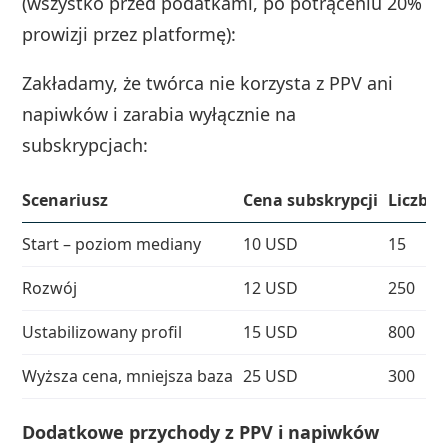
(wszystko przed podatkami, po potrąceniu 20%
prowizji przez platformę):
Zakładamy, że twórca nie korzysta z PPV ani
napiwków i zarabia wyłącznie na
subskrypcjach:
Scenariusz
Cena subskrypcji
Liczba
Start – poziom mediany
10 USD
15
Rozwój
12 USD
250
Ustabilizowany profil
15 USD
800
Wyższa cena, mniejsza baza
25 USD
300
Dodatkowe przychody z PPV i napiwków