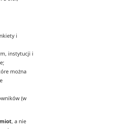
kiety i
m, instytucji i
e;
które można
le
kowników (w
dmiot
, a nie