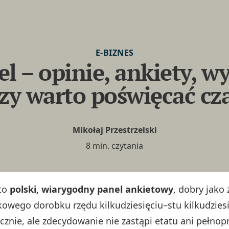
E-BIZNES
l – opinie, ankiety, w
czy warto poświęcać cz
Mikołaj Przestrzelski
8 min. czytania
 to
polski, wiarygodny panel ankietowy
, dobry jako 
owego dorobku rzędu kilkudziesięciu–stu kilkudziesi
cznie, ale zdecydowanie nie zastąpi etatu ani pełno