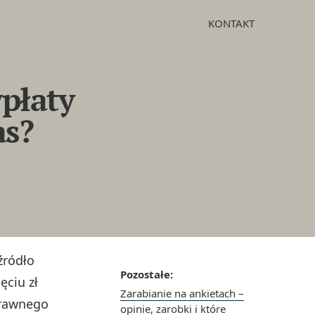
KONTAKT
ypłaty
as?
źródło
Pozostałe:
ęciu zł
Zarabianie na ankietach –
prawnego
opinie, zarobki i które