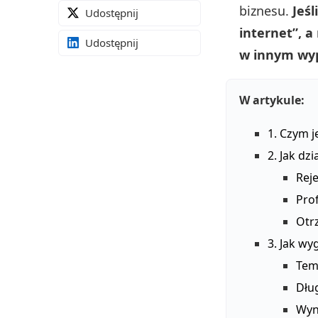
biznesu.
Jeśl
Udostępnij
internet”, a
Udostępnij
w innym wyp
W artykule:
1. Czym j
2. Jak dz
Reje
Prof
Otr
3. Jak wy
Tem
Dłu
Wyn