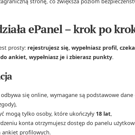
graniczną stronę, co zwiększa poziom bezpieczeńst
 działa ePanel – krok po kro
st prosty:
rejestrujesz się, wypełniasz profil, czek
do ankiet, wypełniasz je i zbierasz punkty
.
cja
a odbywa się online, wymagane są podstawowe dane 
zgody),
yć mogą tylko osoby, które ukończyły
18 lat
,
dzeniu konta otrzymujesz dostęp do panelu użytkow
 ankiet profilowych.