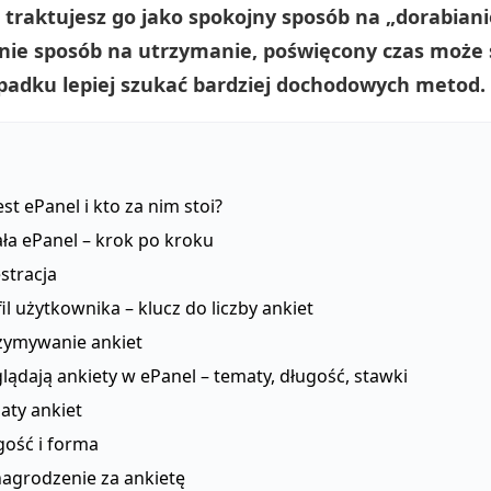
i traktujesz go jako spokojny sposób na „dorabiani
 nie sposób na utrzymanie, poświęcony czas może s
adku lepiej szukać bardziej dochodowych metod.
est ePanel i kto za nim stoi?
iała ePanel – krok po kroku
stracja
il użytkownika – klucz do liczby ankiet
zymywanie ankiet
glądają ankiety w ePanel – tematy, długość, stawki
aty ankiet
gość i forma
agrodzenie za ankietę