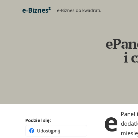
e-Biznes²
e-Biznes do kwadratu
ePane
i 
e
Panel
Podziel się:
dodatk
Udostępnij
miesię