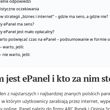
telne odpowiedzi
listyczne oczekiwania
 w strategii „biznes i internet” – gdzie ma sens, a gdzie nie?
dy ePanel ma sens?
y ePanel jest mało opłacalny?
warto poświęcać czas na ePanel – podsumowanie w formie 
– warto, jeśli:
– nie warto, jeśli:
 jest ePanel i kto za nim st
den z najstarszych i najbardziej znanych polskich pane
 w którym użytkownicy zarabiają przez internet, wype
y online. Panel należy do firmy ARC Rynek i Opinia Sp.