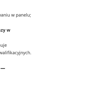
waniu w panelu;
azy w
nuje
alifikacyjnych.
 –