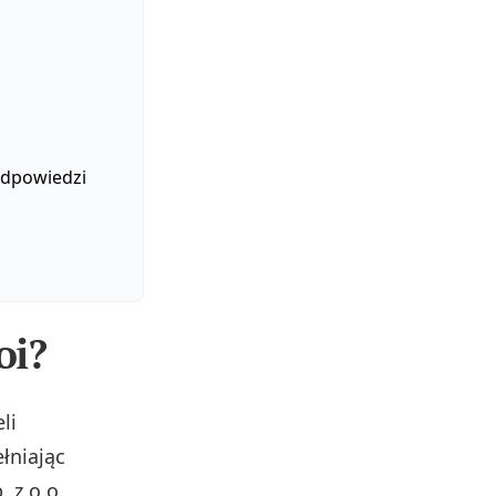
odpowiedzi
oi?
li
łniając
 z o.o.,