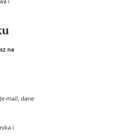
wa i
ku
asz na
(e‑mail, dane
nika i