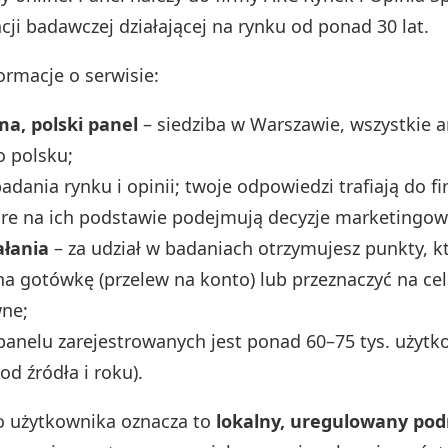
cji badawczej działającej na rynku od ponad 30 lat.
ormacje o serwisie:
ma, polski panel
– siedziba w Warszawie, wszystkie an
o polsku;
adania rynku i opinii; twoje odpowiedzi trafiają do fir
re na ich podstawie podejmują decyzje marketingow
ałania
– za udział w badaniach otrzymujesz punkty, 
a gotówkę (przelew na konto) lub przeznaczyć na ce
wne;
panelu zarejestrowanych jest ponad 60–75 tys. użyt
od źródła i roku).
o użytkownika oznacza to
lokalny, uregulowany po