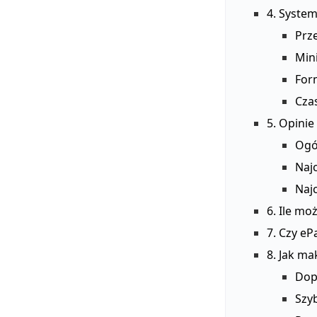
4. System
Prz
Min
For
Czas
5. Opinie
Ogó
Naj
Naj
6. Ile mo
7. Czy eP
8. Jak m
Dopi
Szy