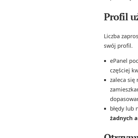
Profil 
Liczba zapro
swój profil.
ePanel pod
częściej k
zaleca się 
zamieszkan
dopasowan
błędy lub
żadnych a
Otrzym