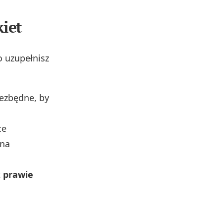
kiet
o uzupełnisz
ezbędne, by
ce
 na
z prawie