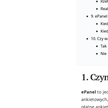
Rze
Rea
9. ePanel
Kie
Kied
10. Czy 
Tak 
Nie 
1. Czym
ePanel
to je
ankietowych,
płatne ankiet