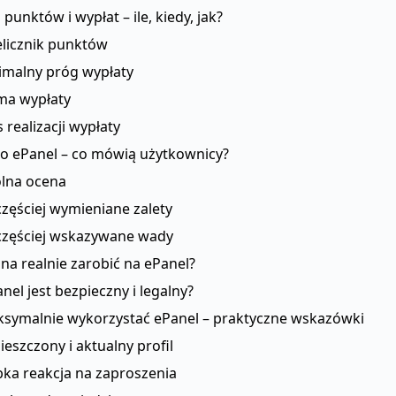
 punktów i wypłat – ile, kiedy, jak?
elicznik punktów
imalny próg wypłaty
ma wypłaty
 realizacji wypłaty
 o ePanel – co mówią użytkownicy?
lna ocena
częściej wymieniane zalety
częściej wskazywane wady
żna realnie zarobić na ePanel?
anel jest bezpieczny i legalny?
aksymalnie wykorzystać ePanel – praktyczne wskazówki
eszczony i aktualny profil
bka reakcja na zaproszenia