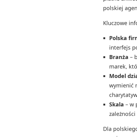
polskiej agen
Kluczowe inf
Polska fir
interfejs p
Branża
– b
marek, któ
Model dzi
wymienić n
charytaty
Skala
– w 
zależności 
Dla polskieg