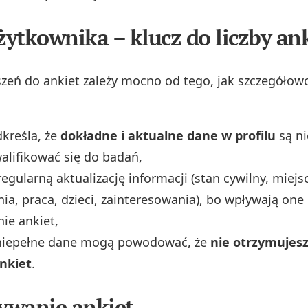
użytkownika – klucz do liczby an
szeń do ankiet zależy mocno od tego, jak szczegółow
kreśla, że
dokładne i aktualne dane w profilu
są ni
walifikować się do badań,
regularną aktualizację informacji (stan cywilny, miejs
ia, praca, dzieci, zainteresowania), bo wpływają one
ie ankiet,
 niepełne dane mogą powodować, że
nie otrzymujes
nkiet
.
ywanie ankiet