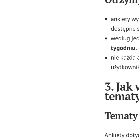
ankiety wy
dostępne s
według jed
tygodniu
,
nie każda 
użytkownik
3. Jak
tematy
Tematy 
Ankiety doty