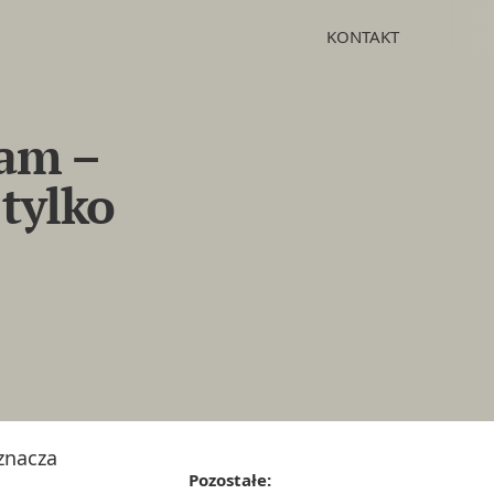
KONTAKT
lam –
 tylko
oznacza
Pozostałe: