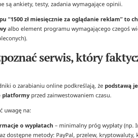
tne są ankiety, testy, zadania wymagające opinii.
pu “1500 zł miesięcznie za oglądanie reklam” to c
wy
albo element programu wymagającego czegoś wię
oleconych).
zpoznać serwis, który faktyc
niki o zarabianiu online podkreślają, że
podstawą je
 platformy
przed zainwestowaniem czasu.
ć uwagę na:
ormacje o wypłatach
– minimalny próg wypłaty (np. 
raz dostępne metody: PayPal, przelew, kryptowaluty, 