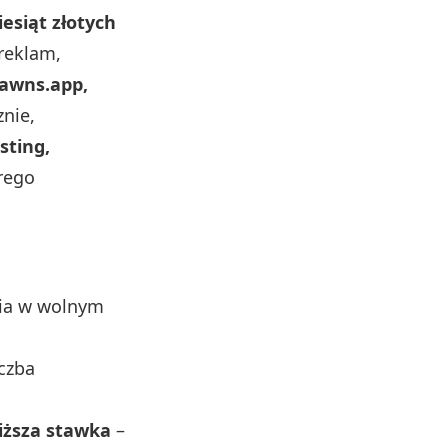
iesiąt złotych
reklam,
awns.app,
znie,
sting,
rego
nia w wolnym
czba
iższa stawka
–