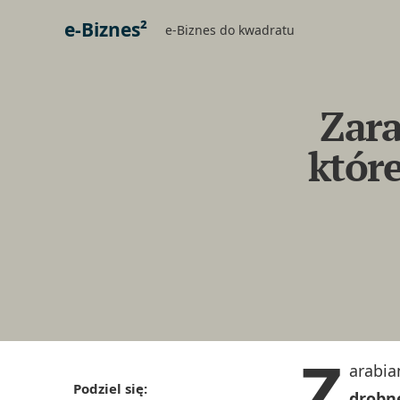
e-Biznes²
e-Biznes do kwadratu
Zara
które
Z
arabia
Podziel się:
drobn