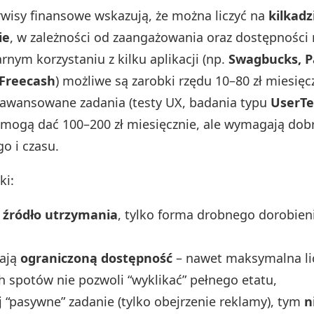
rwisy finansowe wskazują, że można liczyć na
kilkadz
ie
, w zależności od zaangażowania oraz dostępności 
arnym korzystaniu z kilku aplikacji (np.
Swagbucks, P
 Freecash
) możliwe są zarobki rzędu 10–80 zł miesięc
aawansowane zadania (testy UX, badania typu
UserTe
 mogą dać 100–200 zł miesięcznie, ale wymagają dob
go i czasu.
ki:
t źródło utrzymania
, tylko forma drobnego dorobie
ają
ograniczoną dostępność
– nawet maksymalna li
 spotów nie pozwoli “wyklikać” pełnego etatu,
j “pasywne” zadanie (tylko obejrzenie reklamy), tym
n