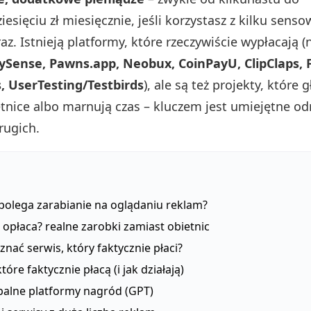
ziesięciu zł miesięcznie, jeśli korzystasz z kilku sens
z. Istnieją platformy, które rzeczywiście wypłacają (
ySense, Pawns.app, Neobux, CoinPayU, ClipClaps, 
, UserTesting/Testbirds
), ale są też projekty, które 
etnice albo marnują czas – kluczem jest umiejętne od
rugich.
polega zarabianie na oglądaniu reklam?
ę opłaca? realne zarobki zamiast obietnic
znać serwis, który faktycznie płaci?
tóre faktycznie płacą (i jak działają)
balne platformy nagród (GPT)