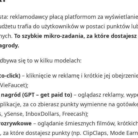
osta: reklamodawcy płacą platformom za wyświetlanie
udżetu trafia do użytkowników w postaci punktów lu
nych.
To szybkie mikro‑zadania, za które dostajesz 
agrody.
odbywa się to w kilku modelach:
o-click)
– kliknięcie w reklamę i krótkie jej obejrzen
VieFaucet);
nagród (GPT – get paid to)
– oglądasz reklamy, wype
aplikacje, za co zbierasz punkty wymienne na gotówkę
 ySense, InboxDollars, Freecash);
 rozrywkowe
– oglądanie śmiesznych filmów, krótkich
 za które dostajesz punkty (np. ClipClaps, Mode Earn