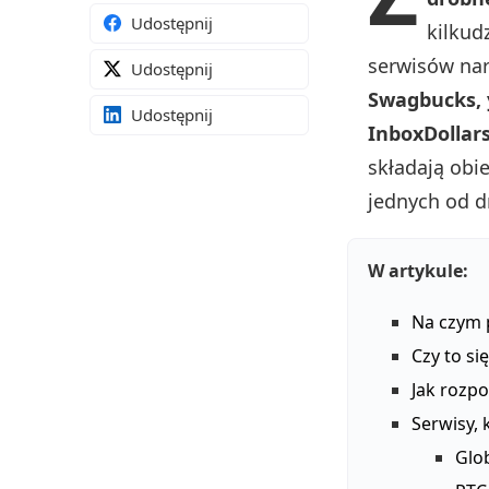
Udostępnij
kilkud
serwisów nara
Udostępnij
Swagbucks, 
Udostępnij
InboxDollars
składają obi
jednych od d
W artykule:
Na czym 
Czy to si
Jak rozpo
Serwisy, k
Glo