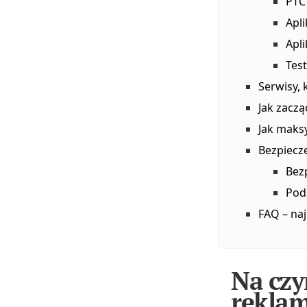
PTC 
Apli
Apli
Tes
Serwisy, 
Jak zaczą
Jak maks
Bezpiecz
Bez
Poda
FAQ – naj
Na czy
rekla