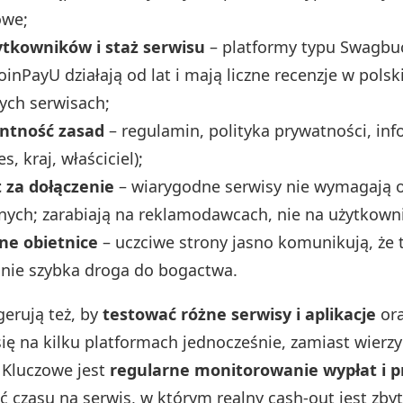
owe;
ytkowników i staż serwisu
– platformy typu Swagbuc
inPayU działają od lat i mają liczne recenzje w polski
ych serwisach;
ntność zasad
– regulamin, polityka prywatności, inf
s, kraj, właściciel);
 za dołączenie
– wiarygodne serwisy nie wymagają o
jnych; zarabiają na reklamodawcach, nie na użytkown
ne obietnice
– uczciwe strony jasno komunikują, że
 nie szybka droga do bogactwa.
gerują też, by
testować różne serwisy i aplikacje
or
się na kilku platformach jednocześnie, zamiast wierz
”. Kluczowe jest
regularne monitorowanie wypłat i 
 czasu na serwis, w którym realny cash‑out jest zbyt