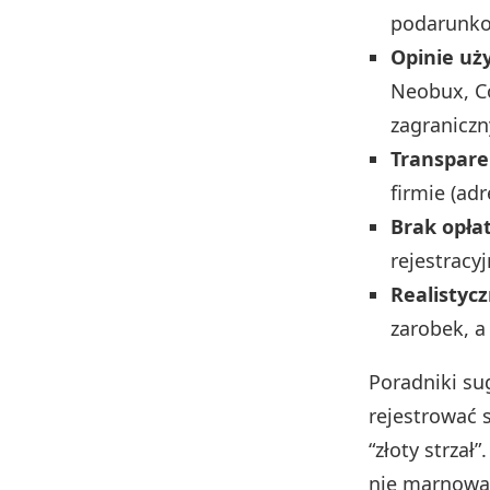
podarunk
Opinie uż
Neobux, Co
zagraniczn
Transpare
firmie (adre
Brak opłat
rejestracy
Realistycz
zarobek, a
Poradniki su
rejestrować 
“złoty strzał
nie marnować