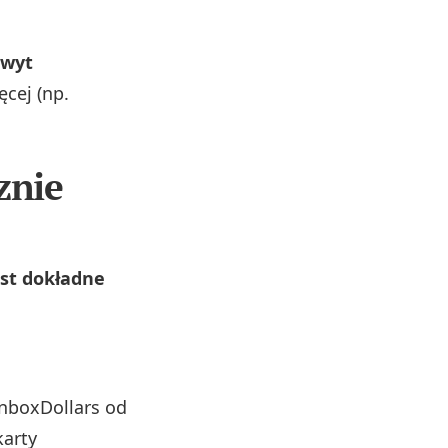
hwyt
cej (np.
znie
st dokładne
InboxDollars od
karty