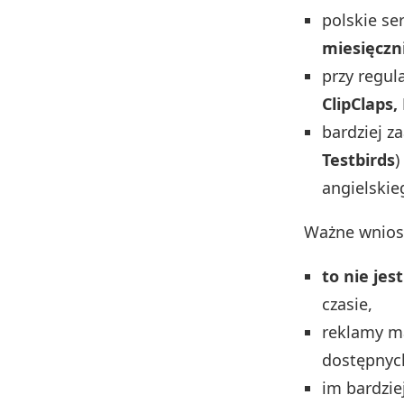
polskie se
miesięczn
przy regul
ClipClaps,
bardziej z
Testbirds
)
angielskie
Ważne wnios
to nie jes
czasie,
reklamy m
dostępnych
im bardzie