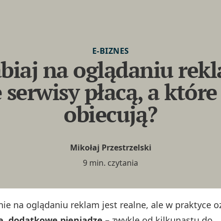
E-BIZNES
biaj na oglądaniu rek
 serwisy płacą, a które
obiecują?
Mikołaj Przestrzelski
9 min. czytania
nie na oglądaniu reklam jest realne, ale w praktyce 
e, dodatkowe pieniądze
– zwykle od kilkunastu do