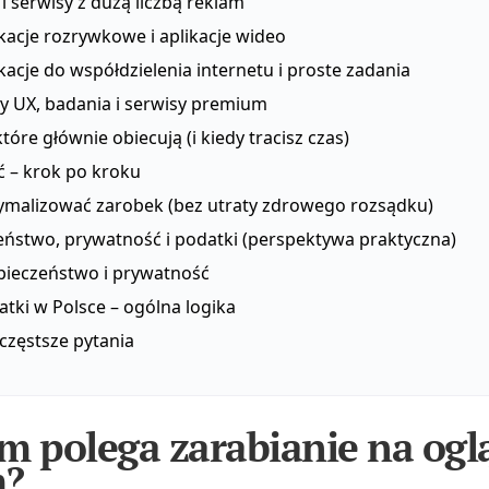
i serwisy z dużą liczbą reklam
kacje rozrywkowe i aplikacje wideo
kacje do współdzielenia internetu i proste zadania
ty UX, badania i serwisy premium
które głównie obiecują (i kiedy tracisz czas)
ć – krok po kroku
ymalizować zarobek (bez utraty zdrowego rozsądku)
eństwo, prywatność i podatki (perspektywa praktyczna)
pieczeństwo i prywatność
tki w Polsce – ogólna logika
częstsze pytania
m polega zarabianie na ogl
m?