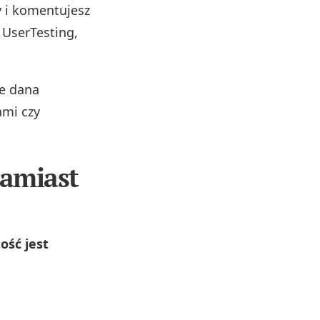
y i komentujesz
 UserTesting,
re dana
ami czy
zamiast
ość jest