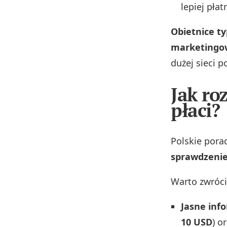
lepiej pła
Obietnice ty
marketingo
dużej sieci p
Jak ro
płaci?
Polskie porad
sprawdzenie
Warto zwróci
Jasne inf
10 USD
) o