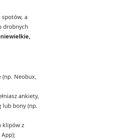
 spotów, a
b drobnych
niewielkie,
ie (np. Neobux,
łniasz ankiety,
 lub bony (np.
 klipów z
 App);