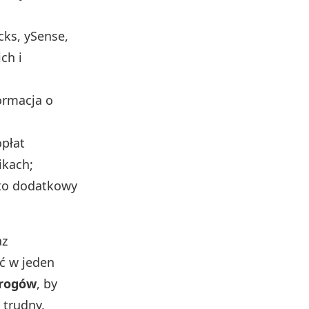
ks, ySense,
ch i
ormacja o
płat
ikach;
 to dodatkowy
az
yć w jeden
progów
, by
 trudny.