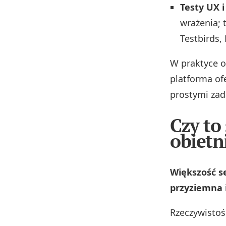
Testy UX 
wrażenia; 
Testbirds,
W praktyce o
platforma ofe
prostymi zad
Czy to
obietn
Większość se
przyziemna 
Rzeczywistoś