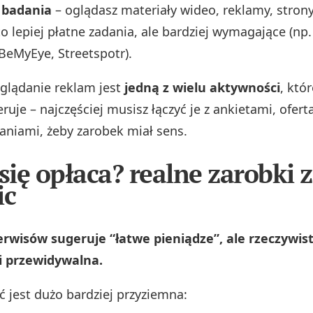
i badania
– oglądasz materiały wideo, reklamy, stron
to lepiej płatne zadania, ale bardziej wymagające (np.
 BeMyEye, Streetspotr).
glądanie reklam jest
jedną z wielu aktywności
, któ
ruje – najczęściej musisz łączyć je z ankietami, ofert
aniami, żeby zarobek miał sens.
 się opłaca? realne zarobki 
ic
rwisów sugeruje “łatwe pieniądze”, ale rzeczywist
i przewidywalna.
ć jest dużo bardziej przyziemna: