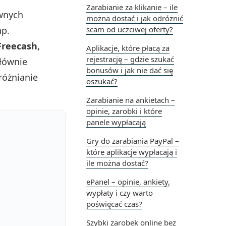
Zarabianie za klikanie – ile
ownych
można dostać i jak odróżnić
np.
scam od uczciwej oferty?
Freecash,
Aplikacje, które płacą za
rejestrację – gdzie szukać
głównie
bonusów i jak nie dać się
różnianie
oszukać?
Zarabianie na ankietach –
opinie, zarobki i które
panele wypłacają
Gry do zarabiania PayPal –
które aplikacje wypłacają i
ile można dostać?
ePanel – opinie, ankiety,
wypłaty i czy warto
poświęcać czas?
Szybki zarobek online bez