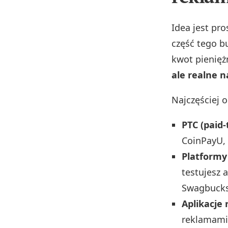
Idea jest pr
część tego b
kwot pienięż
ale realne n
Najczęściej 
PTC (paid-t
CoinPayU, 
Platformy 
testujesz 
Swagbucks,
Aplikacje
reklamami,